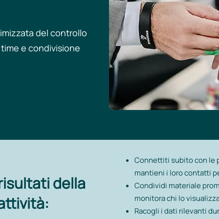
imizzata del controllo
 time e condivisione
Connettiti subito con le 
mantieni i loro contatti pe
risultati della
Condividi materiale prom
attività:
monitora chi lo visualizza.​
Racogli i dati rilevanti du