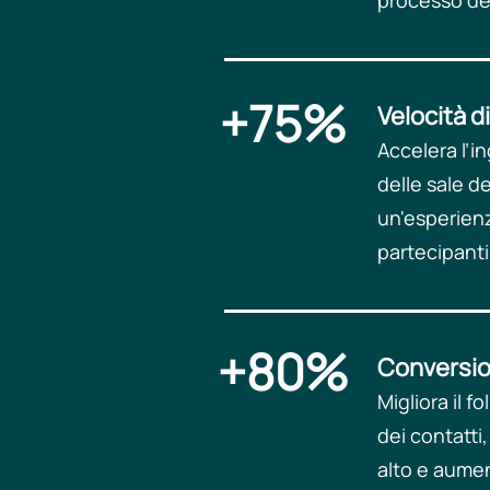
processo dec
+75%
Velocità d
Accelera l’i
delle sale d
un'esperienz
partecipanti.
+80%
Conversion
Migliora il f
dei contatti
alto e aumen