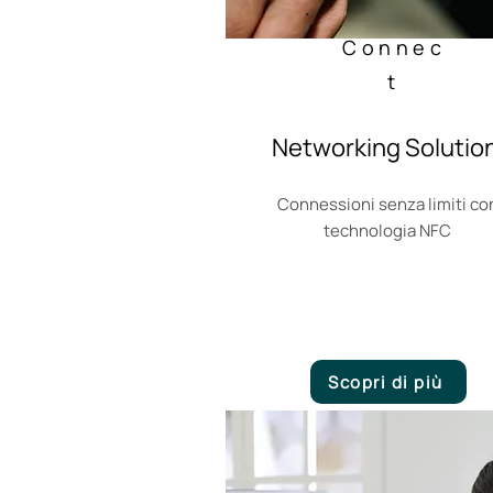
Connec
t
Networking Solutio
Connessioni senza limiti co
technologia NFC
Scopri di più