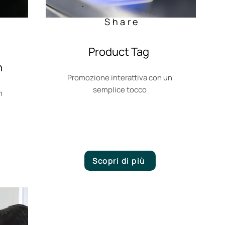
Share
Product Tag
n
Promozione interattiva con un
semplice tocco
n
Scopri di più