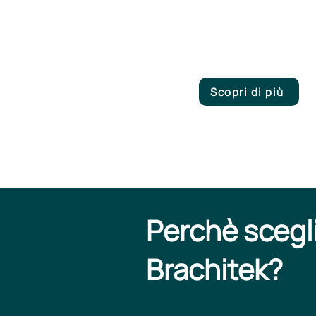
Scopri di più
Perchè scegl
Brachitek?